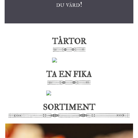
du värd!
TÅRTOR
TA EN FIKA
SORTIMENT