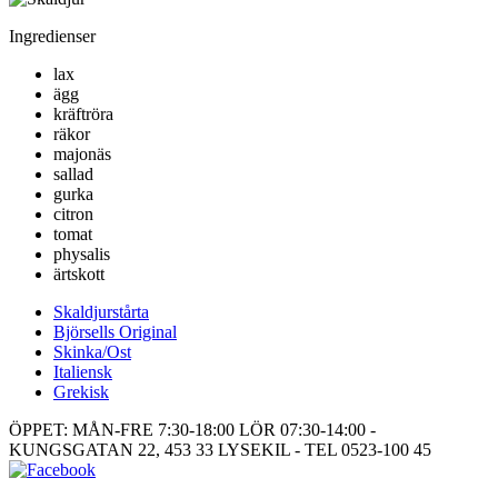
Ingredienser
lax
ägg
kräftröra
räkor
majonäs
sallad
gurka
citron
tomat
physalis
ärtskott
Skaldjurstårta
Björsells Original
Skinka/Ost
Italiensk
Grekisk
ÖPPET: MÅN-FRE 7:30-18:00 LÖR 07:30-14:00 -
KUNGSGATAN 22, 453 33 LYSEKIL - TEL 0523-100 45