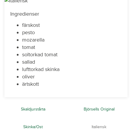
Ingredienser
färskost
pesto
mozarella
tomat
soltorkad tomat
sallad
lufttorkad skinka
oliver
ärtskott
Skaldjurstårta
Björsells Original
Skinka/Ost
Italiensk