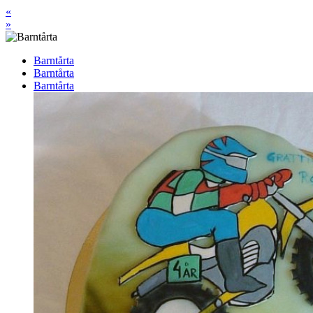
«
»
Barntårta
Barntårta
Barntårta